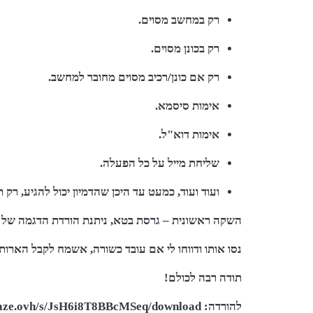
רק במחשב מסוים.
רק בכונן מסוים.
רק אם כונן/רכיב מסוים מחובר למחשב.
אימות סיסמא.
אימות דוא"ל.
שליחת מייל על כל הפעלה.
ועוד ועוד, כמעט עד היכן שהדמיון יכול להגיע, רק 
השקה ראשונית – גרסת בטא, ניתנת הורדת הדגמה של הזרמת MP3 וWAVE חיצוניים לשם ד
נסו אותו ודווחו לי אם עובד כשורה, אשמח לקבל הארות
תודה רבה לכולם!
להורדה:
https://n.zelaze.ovh/s/JsH6i8T8BBcMSeq/download/קיפמדיה – הזר